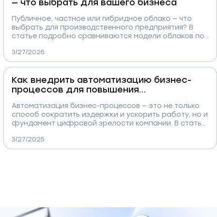
— что выбрать для вашего бизнеса
Публичное, частное или гибридное облако — что
выбрать для производственного предприятия? В
статье подробно сравниваются модели облаков по
критически важным параметрам: безопасность,
3/27/2025
масштабируемость, стоимость, интеграция и
контроль. Вы получите чёткие рекомендации и
практические примеры, которые помогут принять
Как внедрить автоматизацию бизнес-
взвешенное решение для вашего бизнеса.
процессов для повышения
эффективности
Автоматизация бизнес-процессов — это не только
способ сократить издержки и ускорить работу, но и
фундамент цифровой зрелости компании. В статье
вы найдёте пошаговый подход к внедрению
3/27/2025
автоматизации на производстве: от аудита
процессов до выбора ПО, интеграции, обучения
сотрудников и оценки результата. С примерами,
метриками и реальными кейсами.