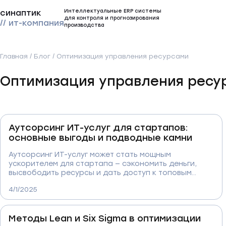
Интеллектуальные ERP системы
синаптик
для контроля и прогнозирования
// ит-компания
производства
Главная
/
Блог
/
Оптимизация управления ресурсами
Оптимизация управления ресу
Аутсорсинг ИТ-услуг для стартапов:
основные выгоды и подводные камни
Аутсорсинг ИТ-услуг может стать мощным
ускорителем для стартапа — сэкономить деньги,
высвободить ресурсы и дать доступ к топовым
специалистам. Но за кажущейся простотой
4/1/2025
скрываются подводные камни: ошибки в выборе
подрядчика, потеря контроля, проблемы с
безопасностью. В этой статье разбираем, как
Методы Lean и Six Sigma в оптимизации
выжать максимум пользы из ИТ-аутсорса, не