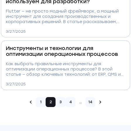
используем для разработки?
Flutter — не просто модный фреймворк, а мощный
инструмент для создания производственных и
корпоративных решений. В статье рассказываем,
почему мы используем Flutter для разработки
3/27/2025
мобильных и десктопных интерфейсов: от высокой
производительности и кросс-платформенности до
быстрой интеграции с MES, ERP, IoT и
Инструменты и технологии для
промышленными системами. С реальными кейсами,
цифрами и примерами внедрения.
оптимизации операционных процессов
Как выбрать правильные инструменты для
оптимизации операционных процессов? В этой
статье — обзор ключевых технологий: от ERP, QMS и
BPM-систем до AI, цифровых двойников и RPA. Вы
3/27/2025
узнаете, как они работают вместе, какие задачи
решают и как помогают производственным
предприятиям повышать эффективность, снижать
издержки и ускорять процессы.
1
2
3
4
...
14