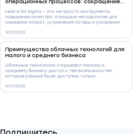
наступив на грабли. Советы, риски, реальные
операционных процессов: сокращение
выгоды и чек-лист для предпринимателя — всё в
трат и повышение эффективности
одном материале.
Lean и Six Sigma — это не просто инструменты
повышения качества, а мощные методологии для
снижения затрат, устранения потерь и ускорения
процессов. В статье вы найдёте практический
3/27/2025
разбор их применения в производстве, цифровых
проектах и разработке ПО. Примеры, принципы и
инструменты помогут понять, как эти подходы
Преимущества облачных технологий для
превращаются в реальные конкурентные
преимущества.
малого и среднего бизнеса
Облачные технологии открывают малому и
среднему бизнесу доступ к тем возможностям,
которые раньше были доступны только
корпорациям. В статье — полный обзор преимуществ
3/27/2025
облачных решений: от сокращения затрат и
повышения безопасности до мобильности,
автоматизации и доступа к ИИ. Подробно
разбираем, как облако помогает производственным
компаниям расти быстрее и эффективнее.
Подпишитесь