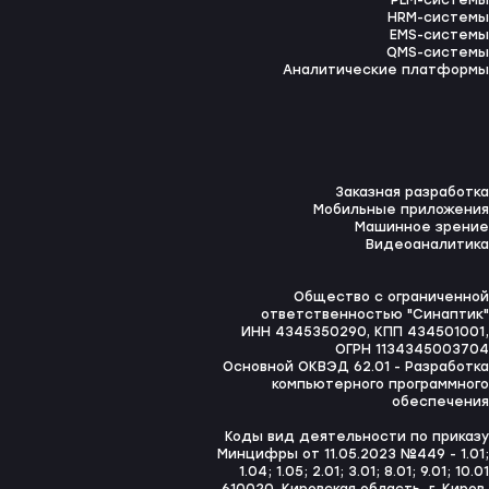
PLM-системы
HRM-системы
EMS-системы
QMS-системы
Аналитические платформы
Заказная разработка
Мобильные приложения
Машинное зрение
Видеоаналитика
Общество с ограниченной
ответственностью "Синаптик"
ИНН 4345350290, КПП 434501001,
ОГРН 1134345003704
Основной ОКВЭД 62.01 - Разработка
компьютерного программного
обеспечения
Коды вид деятельности по приказу
Минцифры от 11.05.2023 №449 - 1.01;
1.04; 1.05; 2.01; 3.01; 8.01; 9.01; 10.01