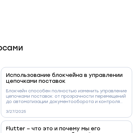
рсами
Использование блокчейна в управлении
цепочками поставок
Блокчейн способен полностью изменить управление
цепочками поставок: от прозрачности перемещений
до автоматизации документооборота и контроля
качества. В статье вы узнаете, как технология
3/27/2025
повышает надёжность, снижает издержки,
исключает подделки и ускоряет логистику — и что
мешает бизнесу внедрять её уже сегодня.
Flutter – что это и почему мы его