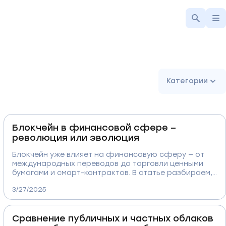
Категории
Блокчейн в финансовой сфере –
революция или эволюция
Блокчейн уже влияет на финансовую сферу — от
международных переводов до торговли ценными
бумагами и смарт-контрактов. В статье разбираем,
какие возможности и риски несёт внедрение
3/27/2025
блокчейна в банки и финансовые компании, как он
помогает снижать издержки, усиливать
безопасность и трансформировать привычные
Сравнение публичных и частных облаков
процессы.