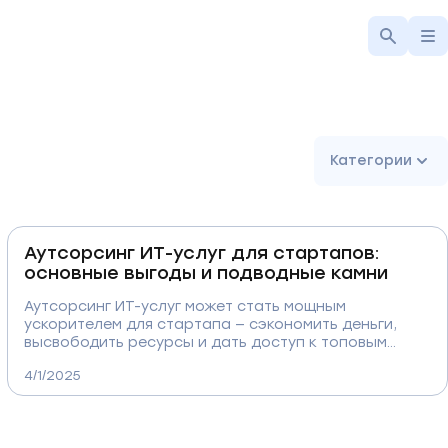
Категории
Аутсорсинг ИТ-услуг для стартапов:
основные выгоды и подводные камни
Аутсорсинг ИТ-услуг может стать мощным
ускорителем для стартапа — сэкономить деньги,
высвободить ресурсы и дать доступ к топовым
специалистам. Но за кажущейся простотой
4/1/2025
скрываются подводные камни: ошибки в выборе
подрядчика, потеря контроля, проблемы с
безопасностью. В этой статье разбираем, как
выжать максимум пользы из ИТ-аутсорса, не