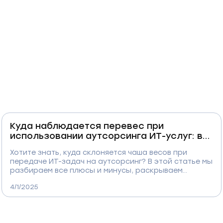
Куда наблюдается перевес при
использовании аутсорсинга ИТ-услуг: в
сторону экономии или риска?
Хотите знать, куда склоняется чаша весов при
передаче ИТ-задач на аутсорсинг? В этой статье мы
разбираем все плюсы и минусы, раскрываем
секреты безопасного сотрудничества и даем
4/1/2025
практические советы по выбору надежного
провайдера. Узнайте, как превратить аутсорсинг в
мощный инструмент для роста вашего бизнеса!