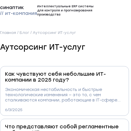
Интеллектуальные ERP системы
синаптик
для контроля и прогнозирования
// ит-компания
производства
Главная
/
Блог
/
Аутсорсинг ИТ-услуг
Аутсорсинг ИТ-услуг
Как чувствуют себя небольшие ИТ-
компании в 2025 году?
Экономическая нестабильность и быстрые
технологические изменения — это то, с чем
сталкиваются компании, работающие в IT-сфере.
Но как малый бизнес в этой области реагирует на
6/3/2025
вызовы и продолжает двигаться вперед? Мы
встретились с экспертами из IT- компаний, чтобы
обсудить, как они адаптируются к трудностям и что
Что представляют собой регламентные
помогает им оставаться на плаву.