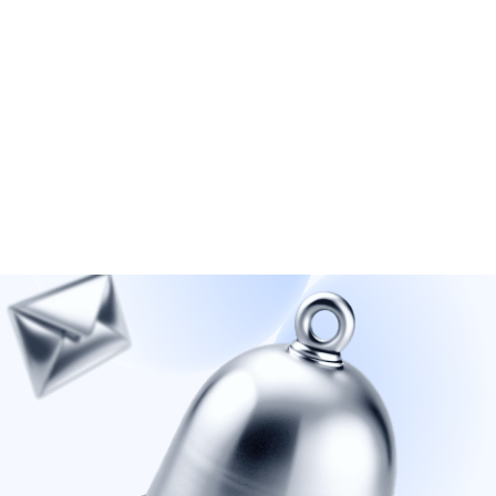
наступив на грабли. Советы, риски, реальные
выгоды и чек-лист для предпринимателя — всё в
одном материале.