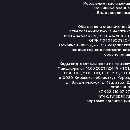
Мобильные приложения
Машинное зрение
Видеоаналитика
Общество с ограниченной
ответственностью "Синаптик"
ИНН 4345350290, КПП 434501001,
ОГРН 1134345003704
Основной ОКВЭД 62.01 - Разработка
компьютерного программного
обеспечения
Коды вид деятельности по приказу
Минцифры от 11.05.2023 №449 - 1.01;
1.04; 1.05; 2.01; 3.01; 8.01; 9.01; 10.01
610020, Кировская область, г. Киров,
ул. Владимирская, д. 18а, этаж 2,
офис 308
+7 922 916 67 77
info@synaptik.ru
Карточка организации