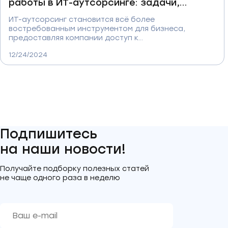
работы в ИТ-аутсорсинге: задачи,
преимущества и важность данного типа
ИТ-аутсорсинг становится всё более
разработки в сфере бизнеса
востребованным инструментом для бизнеса,
предоставляя компании доступ к
профессиональной поддержке и экспертным
12/24/2024
решениям без необходимости содержать
собственный ИТ-отдел. Но что на самом деле стоят
за понятием «регламентные работы» в ИТ? Как эти
процедуры помогают предотвратить поломки,
снизить затраты и обеспечить бесперебойную
работу вашей ИТ-инфраструктуры? Узнайте об
этом и многом другом в нашей статье, где мы
раскроем все нюансы регламентных работ и их
преимущества для бизнеса.
Подпишитесь
на наши новости!
Получайте подборку полезных статей
не чаще одного раза в неделю