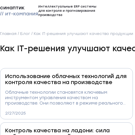
Интеллектуальные ERP системы
синаптик
для контроля и прогнозирования
// ит-компания
производства
Главная
/
Блог
/
Как IT-решения улучшают качество продукции
Как IT-решения улучшают каче
Использование облачных технологий для
контроля качества на производстве
Облачные технологии становятся ключевым
инструментом управления качеством на
производстве. Они позволяют в режиме реального
времени анализировать данные с оборудования,
2/27/2025
прогнозировать дефекты и автоматизировать
контрольные процессы. Интеграция с IoT,
искусственным интеллектом и аналитическими
Контроль качества на ладони: сила
системами делает производство гибким,