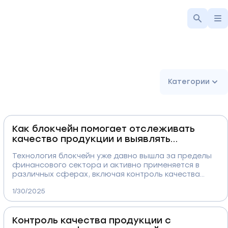
Категории
Как блокчейн помогает отслеживать
качество продукции и выявлять
дефекты
Технология блокчейн уже давно вышла за пределы
финансового сектора и активно применяется в
различных сферах, включая контроль качества
продукции. Благодаря децентрализованной системе
1/30/2025
хранения данных и прозрачности операций,
блокчейн помогает отслеживать весь жизненный
цикл товаров, исключая подделки, фальсификацию
Контроль качества продукции с
данных и несанкционированные изменения в