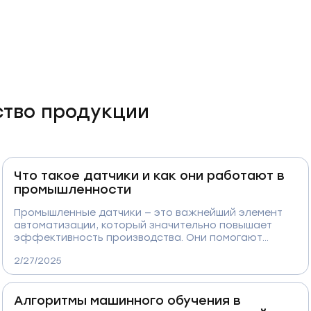
ство продукции
Что такое датчики и как они работают в
промышленности
Промышленные датчики — это важнейший элемент
автоматизации, который значительно повышает
эффективность производства. Они помогают
отслеживать температуру, давление, расход
2/27/2025
материалов, выявлять дефекты на ранних стадиях и
минимизировать простои оборудования. Благодаря
современным сенсорным технологиям компании
Алгоритмы машинного обучения в
получают возможность работать более точно,