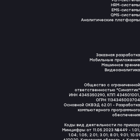
PLM-системы
HRM-системы
EMS-системы
QMS-системы
Аналитические платформы
Заказная разработка
Мобильные приложения
Машинное зрение
Видеоаналитика
Общество с ограниченной
ответственностью "Синаптик"
ИНН 4345350290, КПП 434501001,
ОГРН 1134345003704
Основной ОКВЭД 62.01 - Разработка
компьютерного программного
обеспечения
Коды вид деятельности по приказу
Минцифры от 11.05.2023 №449 - 1.01;
1.04; 1.05; 2.01; 3.01; 8.01; 9.01; 10.01