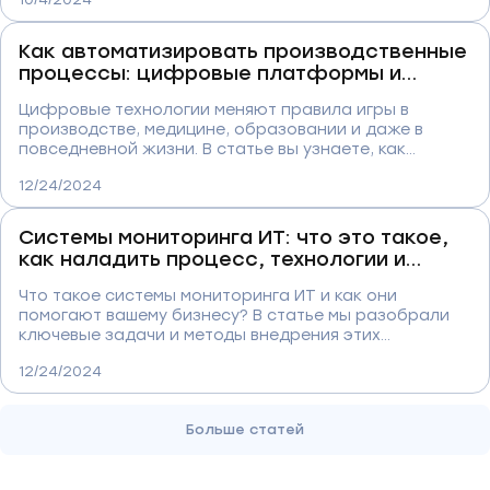
оптимизировать процессы закупок и повысить
точность прогнозирования спроса. Вы узнаете о
лучших инструментах для автоматизации, успешных
Как автоматизировать производственные
кейсах и том, как внедрение современных решений
процессы: цифровые платформы и
приводит к увеличению прибыли и улучшению
технологии
качества обслуживания клиентов.
Цифровые технологии меняют правила игры в
производстве, медицине, образовании и даже в
повседневной жизни. В статье вы узнаете, как
автоматизация процессов, 3D-моделирование,
12/24/2024
цифровые двойники и интернет вещей открывают
новые возможности для бизнеса, сокращают
издержки и повышают качество продукции. Реальные
Системы мониторинга ИТ: что это такое,
примеры и прорывные технологии, которые уже
как наладить процесс, технологии и
сегодня формируют будущее. Не упустите шанс
подходы к работе
узнать, как использовать эти инновации для роста и
Что такое системы мониторинга ИТ и как они
конкурентного преимущества!
помогают вашему бизнесу? В статье мы разобрали
ключевые задачи и методы внедрения этих
технологий, которые обеспечивают безопасность,
12/24/2024
надежность и эффективность работы вашей IT-
инфраструктуры. Узнайте, как избежать критических
ошибок, повысить производительность и сделать
Больше статей
информационные процессы прозрачными и
управляемыми.