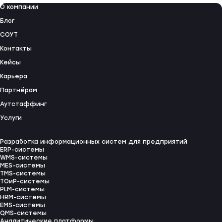
О компании
Блог
СОУТ
Контакты
Кейсы
Карьера
Партнёрам
Аутстаффинг
Услуги
Разработка информационных систем для предприятий
ERP-системы
WMS-системы
MES-системы
TMS-системы
ТОиР-системы
PLM-системы
HRM-системы
EMS-системы
QMS-системы
Аналитические платформы