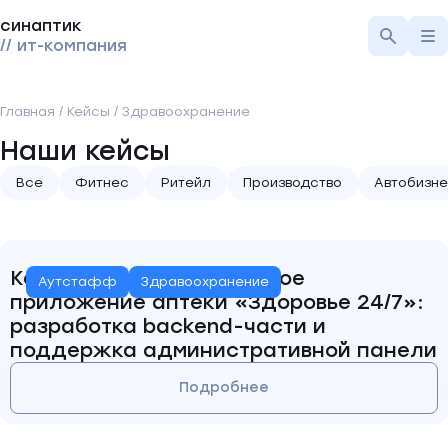
синаптик
// ит-компания
Главная
/
Кейсы
/
Здравоохранение
Наши кейсы
Все
Фитнес
Ритейл
Производство
Автобизн
Как мы усилили мобильное
Аутстафф
Здравоохранение
приложение аптеки «Здоровье 24/7»:
разработка backend-части и
поддержка административной панели
Подробнее