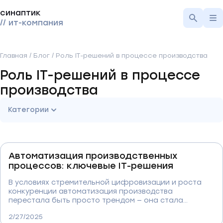
синаптик
// ит-компания
Главная
/
Блог
/
Роль IT-решений в процессе производства
Роль IT-решений в процессе
производства
Категории
Автоматизация производственных
процессов: ключевые IT-решения
В условиях стремительной цифровизации и роста
конкуренции автоматизация производства
перестала быть просто трендом — она стала
необходимостью. Современные IT-решения
2/27/2025
позволяют предприятиям минимизировать издержки,