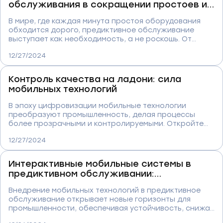
обслуживания в сокращении простоев и
помогает снижать издержки, оптимизировать
ремонтных затрат
запасы и увеличивать удовлетворенность клиентов,
В мире, где каждая минута простоя оборудования
делая каждое производственное решение более
обходится дорого, предиктивное обслуживание
информированным и эффективным.
выступает как необходимость, а не роскошь. От
авиации до производственных линий, умное
12/27/2024
обслуживание становится ключом к непрерывной и
эффективной работе. В нашей новой статье мы
рассматриваем, как современные технологии,
Контроль качества на ладони: сила
основанные на данных и аналитике, могут
мобильных технологий
предотвращать аварии и сокращать неожиданные
затраты. Откройте для себя, как ваш бизнес может
В эпоху цифровизации мобильные технологии
сократить затраты и повысить надежность своих
преобразуют промышленность, делая процессы
систем с помощью интеллектуальных решений от
более прозрачными и контролируемыми. Откройте
"Синаптик".
для себя, как мобильные приложения могут стать
12/27/2024
вашими незаменимыми ассистентами в повседневной
работе на производстве. В нашей новой статье мы
показываем, как инновации помогают поддерживать
Интерактивные мобильные системы в
высокие стандарты качества на каждом этапе
предиктивном обслуживании:
производства, от сборки до доставки. Узнайте, как
преображение промышленных процессов
компании в различных отраслях уже успешно
Внедрение мобильных технологий в предиктивное
внедряют эти решения для оптимизации своих
обслуживание открывает новые горизонты для
операций.
промышленности, обеспечивая устойчивость, снижая
незапланированные простои и минимизируя риски