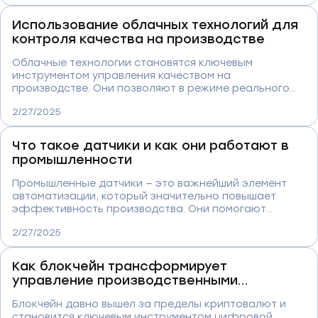
ускорять производство, контролировать качество и
адаптироваться к рыночным изменениям. В этой
Использование облачных технологий для
статье мы разберем ключевые технологии
контроля качества на производстве
автоматизации, рассмотрим успешные кейсы
внедрения и обсудим, как выбрать оптимальное IT-
Облачные технологии становятся ключевым
решение для вашего бизнеса.
инструментом управления качеством на
производстве. Они позволяют в режиме реального
времени анализировать данные с оборудования,
2/27/2025
прогнозировать дефекты и автоматизировать
контрольные процессы. Интеграция с IoT,
искусственным интеллектом и аналитическими
Что такое датчики и как они работают в
системами делает производство гибким,
промышленности
эффективным и экономически устойчивым. В статье
рассмотрим, какие преимущества дает
Промышленные датчики — это важнейший элемент
использование облачных решений, как они повышают
автоматизации, который значительно повышает
конкурентоспособность предприятий и какие
эффективность производства. Они помогают
стратегии внедрения работают лучше всего.
отслеживать температуру, давление, расход
2/27/2025
материалов, выявлять дефекты на ранних стадиях и
минимизировать простои оборудования. Благодаря
современным сенсорным технологиям компании
Как блокчейн трансформирует
получают возможность работать более точно,
управление производственными
оперативно и экономично. В этой статье мы
процессами
разберем основные типы датчиков, их роль в
Блокчейн давно вышел за пределы криптовалют и
управлении производственными процессами и
становится ключевым инструментом цифровой