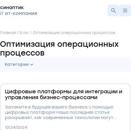
синаптик
// ит-компания
Главная
/
Блог
/
Оптимизация операционных процессов
Оптимизация операционных
процессов
Категории
Цифровые платформы для интеграции и
управления бизнес-процессами
Загляните в будущее вашего бизнеса с помощью
цифровых платформ! Наша последняя статья
раскрывает, как современные технологии могут
интегрировать и оптимизировать бизнес-процессы,
12/24/2024
снижая издержки и ускоряя операции на всех