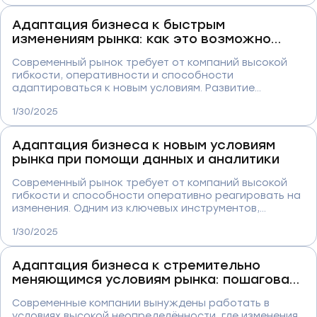
оптимизировать процессы, сократить издержки и
повысить эффективность работы. В статье
Адаптация бизнеса к быстрым
рассматриваются основные преимущества
изменениям рынка: как это возможно
автоматизации для адаптации бизнеса к новым
осуществить в результате применения
условиям, как автоматизированные системы
Современный рынок требует от компаний высокой
инновационных технологий?
помогают минимизировать влияние человеческого
гибкости, оперативности и способности
фактора, инструменты, которые повышают
адаптироваться к новым условиям. Развитие
мобильность и гибкость компании в условиях
технологий ускоряет процессы трансформации, и
нестабильного рынка, а также реальные примеры
1/30/2025
успешные компании используют инновационные
внедрения автоматизации в бизнес-процессы.
инструменты для повышения своей устойчивости и
конкурентоспособности. Грамотное использование
Адаптация бизнеса к новым условиям
технологий и стратегий позволяет компаниям не
рынка при помощи данных и аналитики
только минимизировать риски, но и получать новые
возможности для роста, масштабирования и
Современный рынок требует от компаний высокой
повышения эффективности.
гибкости и способности оперативно реагировать на
изменения. Одним из ключевых инструментов,
позволяющих эффективно адаптироваться к новым
1/30/2025
условиям, является бизнес-аналитика. Сбор,
обработка и визуализация данных помогают
выявлять скрытые тенденции, минимизировать риски
Адаптация бизнеса к стремительно
и принимать обоснованные управленческие решения.
меняющимся условиям рынка: пошаговая
В статье рассматриваются: - Как данные и аналитика
инструкция повышения мобильности
позволяют бизнесу повышать адаптивность. -
Современные компании вынуждены работать в
компании за счет современных стратегий
Основные источники информации для бизнес-
условиях высокой неопределённости, где изменения