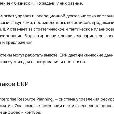
ением бизнесом. Но задачи у них разные.
омогает управлять операционной деятельностью компани
сами, закупками, производством, логистикой, продажами
. IBP отвечает за стратегическое и тактическое планиров
озирование, бюджетирование, анализ сценариев, соглас
а и предложения.
стемы могут работать вместе. ERP дает фактические данн
пользует их для планирования и прогнозов.
такое ERP
nterprise Resource Planning, — система управления ресу
риятия. Она помогает компании вести ежедневные проце
м цифровом контуре.