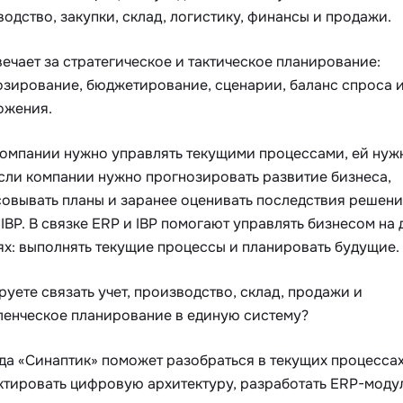
одство, закупки, склад, логистику, финансы и продажи.
вечает за стратегическое и тактическое планирование:
озирование, бюджетирование, сценарии, баланс спроса 
ожения.
компании нужно управлять текущими процессами, ей нуж
Если компании нужно прогнозировать развитие бизнеса,
совывать планы и заранее оценивать последствия решени
IBP. В связке ERP и IBP помогают управлять бизнесом на 
ях: выполнять текущие процессы и планировать будущие.
уете связать учет, производство, склад, продажи и
ленческое планирование в единую систему?
да «Синаптик» поможет разобраться в текущих процессах
ктировать цифровую архитектуру, разработать ERP-моду