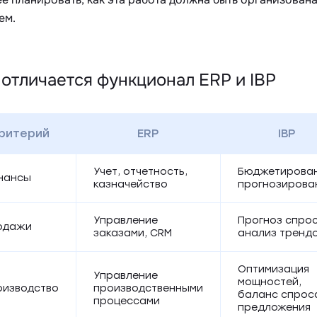
ем.
отличается функционал ERP и IBP
ритерий
ERP
IBP
Учет, отчетность,
Бюджетирован
нансы
казначейство
прогнозирова
Управление
Прогноз спрос
одажи
заказами, CRM
анализ тренд
Оптимизация
Управление
мощностей,
оизводство
производственными
баланс спрос
процессами
предложения