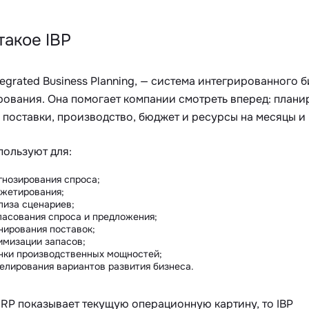
такое IBP
ntegrated Business Planning, — система интегрированного 
рования. Она помогает компании смотреть вперед: плани
 поставки, производство, бюджет и ресурсы на месяцы и 
пользуют для:
гнозирования спроса;
жетирования;
лиза сценариев;
ласования спроса и предложения;
нирования поставок;
имизации запасов;
нки производственных мощностей;
елирования вариантов развития бизнеса.
RP показывает текущую операционную картину, то IBP