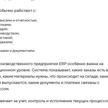
обычно работают с:
ансами и отчетностью;
упками;
адом;
изводством;
истикой;
дажами;
азами и документами.
роизводственного предприятия ERP особенно важна на
ионном уровне. Система показывает, какие заказы есть 
, какие материалы нужны, что происходит на складе, как
 выпускаются, какие документы и платежи связаны с
ссом.
вечает за учет, контроль и исполнение текущих процессо