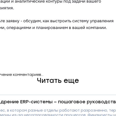
ации и аналитические контуры под задачи вашего
риятия.
те заявку - обсудим, как выстроить систему управления
ми, операциями и планированием в вашей компании.
чение комментариев...
Читать еще
дрение ERP-системы – пошаговое руководст
ес, в котором разные отделы работают разрозненно, тер
лионы из-за несогласованности процессов. Финансисты н