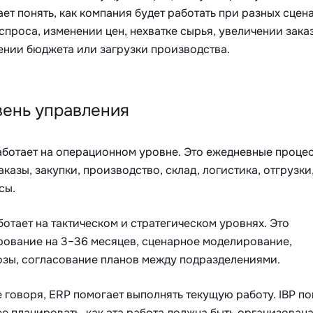
ет понять, как компания будет работать при разных сцен
спроса, изменении цен, нехватке сырья, увеличении зака
ении бюджета или загрузки производства.
вень управления
аботает на операционном уровне. Это ежедневные проце
заказы, закупки, производство, склад, логистика, отгрузки
сы.
ботает на тактическом и стратегическом уровнях. Это
рование на 3–36 месяцев, сценарное моделирование,
озы, согласование планов между подразделениями.
говоря, ERP помогает выполнять текущую работу. IBP п
е планировать, как эта работа должна быть организована