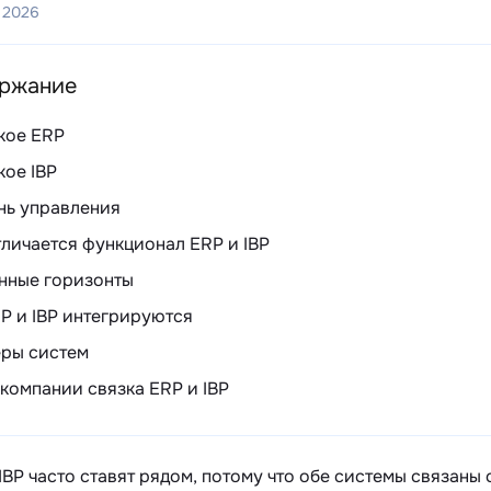
 2026
ржание
кое ERP
кое IBP
нь управления
личается функционал ERP и IBP
нные горизонты
P и IBP интегрируются
ры систем
компании связка ERP и IBP
IBP часто ставят рядом, потому что обе системы связаны 