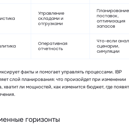
Планирование
Управление
поставок,
истика
складами и
оптимизация
отгрузками
запасов
Что-если анал
Оперативная
алитика
сценарии,
отчетность
симуляции
ксирует факты и помогает управлять процессами. IBP
ляет слой планирования: что произойдет при изменении
, хватит ли мощностей, как изменится бюджет, где появя
ичения.
менные горизонты