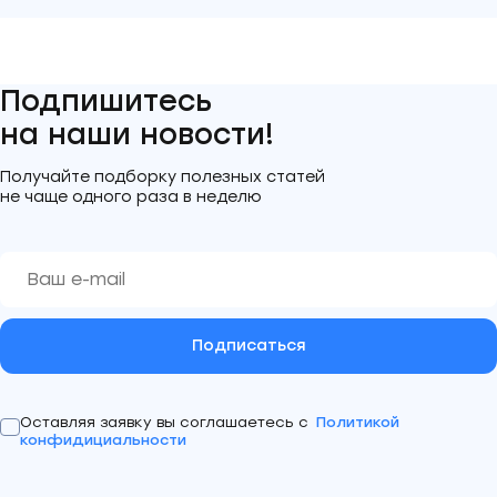
оляет компаниям не только улучшить конкурентоспособно
 поднять качество выпускаемого товара на качественно н
ень.
Подпишитесь
на наши новости!
Получайте подборку полезных статей
не чаще одного раза в неделю
Подписаться
Оставляя заявку вы соглашаетесь с
Политикой
конфидициальности