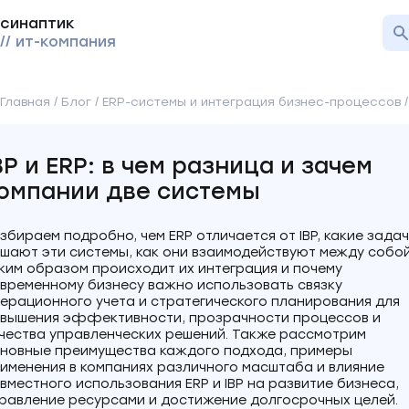
синаптик
// ит-компания
Главная
/
Блог
/
ERP-системы и интеграция бизнес-процессов
BP и ERP: в чем разница и зачем
омпании две системы
збираем подробно, чем ERP отличается от IBP, какие зада
шают эти системы, как они взаимодействуют между собой
ким образом происходит их интеграция и почему
временному бизнесу важно использовать связку
ерационного учета и стратегического планирования для
вышения эффективности, прозрачности процессов и
чества управленческих решений. Также рассмотрим
новные преимущества каждого подхода, примеры
именения в компаниях различного масштаба и влияние
вместного использования ERP и IBP на развитие бизнеса,
равление ресурсами и достижение долгосрочных целей.