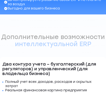
за воздух
Выгодно для вашего бизнеса
Дополнительные возможности
интеллектуальной ERP
Два контура учета – бухгалтерский (для
регуляторов) и управленческий (для
владельца бизнеса)
Полный учет всех доходов, расходов и скрытых
затрат
Реальная финансовая картина предприятия