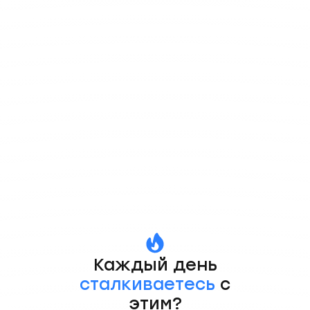
Каждый день
сталкиваетесь
с
этим?